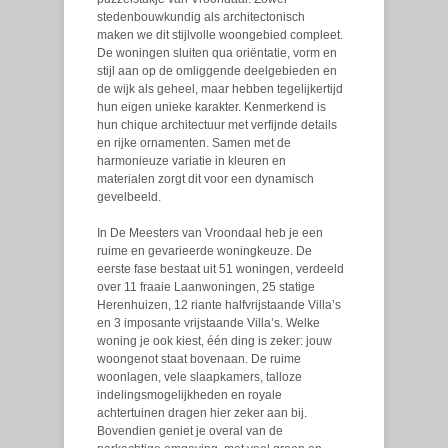
stedenbouwkundig als architectonisch
maken we dit stijlvolle woongebied compleet.
De woningen sluiten qua oriëntatie, vorm en
stijl aan op de omliggende deelgebieden en
de wijk als geheel, maar hebben tegelijkertijd
hun eigen unieke karakter. Kenmerkend is
hun chique architectuur met verfijnde details
en rijke ornamenten. Samen met de
harmonieuze variatie in kleuren en
materialen zorgt dit voor een dynamisch
gevelbeeld.
In De Meesters van Vroondaal heb je een
ruime en gevarieerde woningkeuze. De
eerste fase bestaat uit 51 woningen, verdeeld
over 11 fraaie Laanwoningen, 25 statige
Herenhuizen, 12 riante halfvrijstaande Villa’s
en 3 imposante vrijstaande Villa’s. Welke
woning je ook kiest, één ding is zeker: jouw
woongenot staat bovenaan. De ruime
woonlagen, vele slaapkamers, talloze
indelingsmogelijkheden en royale
achtertuinen dragen hier zeker aan bij.
Bovendien geniet je overal van de