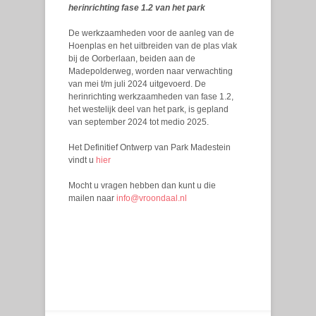
herinrichting fase 1.2 van het park
De werkzaamheden voor de aanleg van de
Hoenplas en het uitbreiden van de plas vlak
bij de Oorberlaan, beiden aan de
Madepolderweg, worden naar verwachting
van mei t/m juli 2024 uitgevoerd. De
herinrichting werkzaamheden van fase 1.2,
het westelijk deel van het park, is gepland
van september 2024 tot medio 2025.
Het Definitief Ontwerp van Park Madestein
vindt u
hier
Mocht u vragen hebben dan kunt u die
mailen naar
info@vroondaal.nl