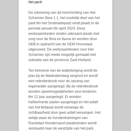
het park
De uitvoering van de herinrichting van Het
Scharnier (fase 1.1, het oostelijk deel van het
park t/m het Oostmadepad) vindt plaats in de
periode januari t/m april 2024. Deze
werkzaamheden vinden uiteraard plaats met
zorg voor de flora en fauna en worden door
GKB in opdracht van de GEM Vroondaal
uitgevoerd. De werkzaamheden voor Het
Scharnier zijn mede mogelijk gemaakt met
subsidie van de provincie Zuid-Holland.
Ten behoeve van de waterberging wordt de
plas bij de Madesteinweg vergroot en wordt
een retentiestrook voor de opvang van
regenwater aangelegd. Bij de retentiestrook
worden speelmogelijkheden voor kinderen
t/m 12 jaar aangelegd. Er worden
halfverharde paden aangelegd en het asfalt
van het fietspad wordt vanwege de
zichtbaarheid door geel asfalt vervangen. Het
veldje waar de hondentrainingen van
Randstad Hondensport plaatsvinden wordt
verplaatst naar de westzijde van het park,