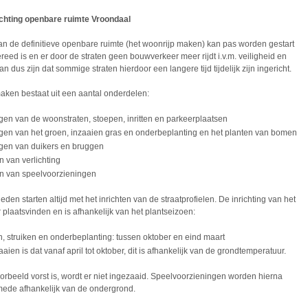
ichting openbare ruimte Vroondaal
van de definitieve openbare ruimte (het woonrijp maken) kan pas worden gestart
reed is en er door de straten geen bouwverkeer meer rijdt i.v.m. veiligheid en
n dus zijn dat sommige straten hierdoor een langere tijd tijdelijk zijn ingericht.
aken bestaat uit een aantal onderdelen:
en van de woonstraten, stoepen, inritten en parkeerplaatsen
gen van het groen, inzaaien gras en onderbeplanting en het planten van bomen
gen van duikers en bruggen
 van verlichting
 van speelvoorzieningen
n starten altijd met het inrichten van de straatprofielen. De inrichting van het
 plaatsvinden en is afhankelijk van het plantseizoen:
, struiken en onderbeplanting: tussen oktober en eind maart
aaien is dat vanaf april tot oktober, dit is afhankelijk van de grondtemperatuur.
oorbeeld vorst is, wordt er niet ingezaaid. Speelvoorzieningen worden hierna
mede afhankelijk van de ondergrond.