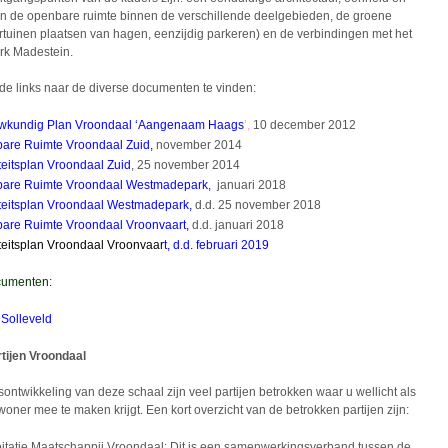
 de openbare ruimte binnen de verschillende deelgebieden, de groene
oortuinen plaatsen van hagen, eenzijdig parkeren) en de verbindingen met het
k Madestein.
 de links naar de diverse documenten te vinden:
wkundig Plan Vroondaal ‘Aangenaam Haags
’,
10 december 2012
are Ruimte Vroondaal Zuid
,
november 2014
teitsplan Vroondaal Zuid
, 25 november 2014
bare Ruimte Vroondaal Westmadepark,
januari 2018
teitsplan Vroondaal Westmadepark,
d.d. 25 november 2018
are Ruimte Vroondaal Vroonvaart
,
d.d. januari 2018
teitsplan Vroondaal Vroonvaar
t
, d.d. februari 2019
umenten:
 Solleveld
tijen Vroondaal
sontwikkeling van deze schaal zijn veel partijen betrokken waar u wellicht als
oner mee te maken krijgt. Een kort overzicht van de betrokken partijen zijn:
itatie Maatschappij Vroondaal: Dit is een samenwerkingsverband tussen de