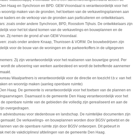
en Haag en Synchroon en BPD. GEM Vroondaal is verantwoordelijk voor het
n woonrijp maken van de gronden, het toetsen van de verkavelingsplannen aan
jke kaders en de verkoop van de gronden aan particulieren en ontwikkelaars.
ars: zoals onder andere Synchroon, BPD, Roosdom Tijhuis. De ontwikkelaars zijn
delijk voor het tot stand komen van de verkavelings-en bouwplannen en de
van. Zij nemen de grond af van GEM Vroondaal.
ven: zoals onder andere Knaap, Thunissen & VORM. De bouwbedrijven zijn
delijk voor de bouw van de woningen en de parkeerkoffers in de uitgegeven
nemers: Zij zijn verantwoordelijk voor het realiseren van bouwrijpe grond. Per
 wordt de uitvoering van werken aanbesteed en wordt de betreffende aannemer
maakt.
ureau Waalpartners is verantwoordelijk voor de directie en toezicht t.b.v. van het
aken en woonrijp maken (aanleg openbare ruimte)
en Haag. De gemeente is verantwoordelijk voor het toetsen van de plannen en
ingaanvragen. Daarnaast is de gemeente Den Haag verantwoordelijk voor het
 de openbare ruimte van de gebieden die volledig zijn gerealiseerd en aan de
ijn overgedragen.
n adviesbureau voor stedenbouw en landschap. De ruimtelijke documenten zijn
gemaakt. De verkavelings- en bouwplannen worden door BGSV getoetst en de
plannen van de openbare ruimte zijn door BGSV ontworpen. Dit gebeurt in
k met de vakdiciplines/ afdelingen van de gemeente Den Haag.