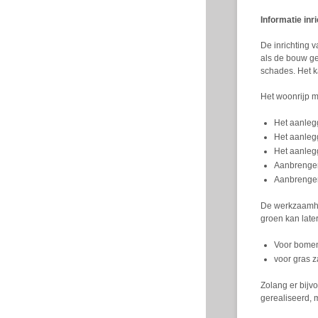
Informatie inr
De inrichting 
als de bouw ge
schades. Het ka
Het woonrijp m
Het aanlegg
Het aanleg
Het aanleg
Aanbrengen
Aanbrengen
De werkzaamhede
groen kan later
Voor bomen
voor gras z
Zolang er bijv
gerealiseerd, 