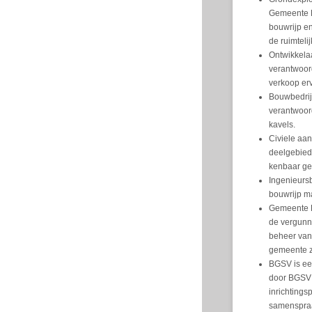
Gemeente D
bouwrijp e
de ruimteli
Ontwikkela
verantwoor
verkoop er
Bouwbedrij
verantwoor
kavels.
Civiele aan
deelgebied
kenbaar ge
Ingenieursb
bouwrijp m
Gemeente D
de vergunn
beheer van
gemeente z
BGSV is ee
door BGSV 
inrichtings
samenspraa