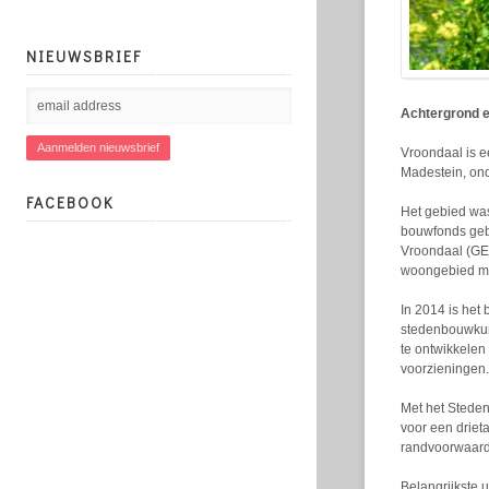
NIEUWSBRIEF
Achtergrond e
Vroondaal is e
Madestein, on
FACEBOOK
Het gebied wa
bouwfonds geb
Vroondaal (GEM
woongebied me
In 2014 is het
stedenbouwkun
te ontwikkelen
voorzieningen.
Met het Steden
voor een driet
randvoorwaard
Belangrijkste 