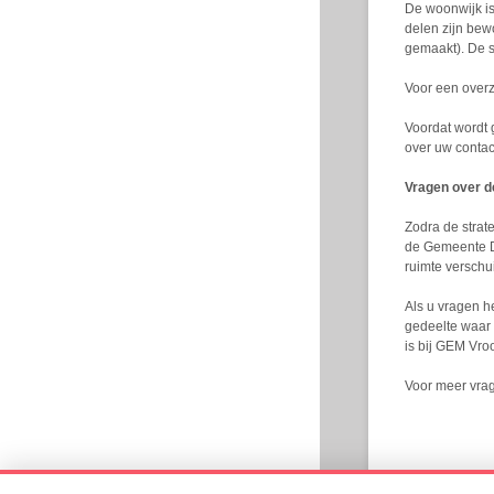
De woonwijk is
delen zijn bew
gemaakt). De s
Voor een overz
Voordat wordt 
over uw contac
Vragen over d
Zodra de strat
de Gemeente D
ruimte verschu
Als u vragen he
gedeelte waar
is bij GEM Vro
Voor meer vrage
© 2026 Vroondaal
Site by
CieremansVanReijn