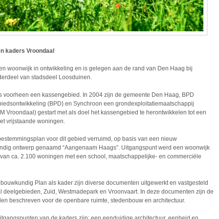
n kaders Vroondaal
en woonwijk in ontwikkeling en is gelegen aan de rand van Den Haag bij
derdeel van stadsdeel Loosduinen.
s voorheen een kassengebied. In 2004 zijn de gemeente Den Haag, BPD
iedsontwikkeling (BPD) en Synchroon een grondexploitatiemaatschappij
 Vroondaal) gestart met als doel het kassengebied te herontwikkelen tot een
t vrijstaande woningen.
 bestemmingsplan voor dit gebied verruimd, op basis van een nieuw
dig ontwerp genaamd “Aangenaam Haags”. Uitgangspunt werd een woonwijk
 van ca. 2.100 woningen met een school, maatschappelijke- en commerciële
bouwkundig Plan als kader zijn diverse documenten uitgewerkt en vastgesteld
al deelgebieden, Zuid, Westmadepark en Vroonvaart. In deze documenten zijn de
en beschreven voor de openbare ruimte, stedenbouw en architectuur.
uitgangspunten van de kaders zijn: een eenduidige architectuur, eenheid en