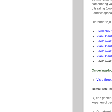
samenhang van
uitstraling (v
Landschapspar
Hieronder zijn
Stedenbou
Plan Openb
Beeldkwali
Plan Open
Beeldkwali
Plan Openb
Beeldkwali
Omgevingsdoc
Visie Groot
Betrokken Par
Bij een gebied
koper en of bew
Grondexplo