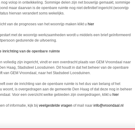
 nog volop in ontwikkeling. Sommige delen zijn net bouwrijp gemaakt, sommige
oond maar daarvan is de openbare ruimte nog niet definitief ingericht (woonrijp
tatus hiervan verandert soms wekelijks.
icht van de prognoses van het woonrijp maken klikt u
hier
gestart met de woonrijp werkzaamheden wordt u middels een brief geïnformeerd
tpersoon gedurende de uitvoering.
e inrichting van de openbare ruimte
en volledig zijn ingericht, vindt er een overdracht plaats van GEM Vroondaal naar
en Haag, Stadsdeel Loosduinen. Dit houdt in dat het beheer van de openbare
ift van GEM Vroondaal, naar het Stadsdeel Loosduinen.
eft over de inrichting van de openbare ruimte is het dus van belang of het
 u woont, is overgedragen aan de gemeente Den Haag of dat deze nog in beheer
ondaal. Voor een overzicht welke gebieden zijn overgedragen, klikt u
hier
n of informatie, kijk bij
veelgestelde vragen
of mail naar
info@vroondaal.nl