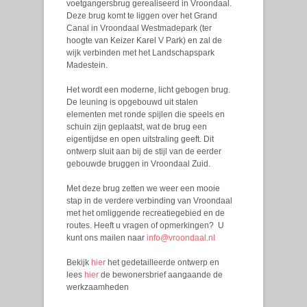
voetgangersbrug gerealiseerd in Vroondaal.
Deze brug komt te liggen over het Grand
Canal in Vroondaal Westmadepark (ter
hoogte van Keizer Karel V Park) en zal de
wijk verbinden met het Landschapspark
Madestein.
Het wordt een moderne, licht gebogen brug.
De leuning is opgebouwd uit stalen
elementen met ronde spijlen die speels en
schuin zijn geplaatst, wat de brug een
eigentijdse en open uitstraling geeft. Dit
ontwerp sluit aan bij de stijl van de eerder
gebouwde bruggen in Vroondaal Zuid.
Met deze brug zetten we weer een mooie
stap in de verdere verbinding van Vroondaal
met het omliggende recreatiegebied en de
routes. Heeft u vragen of opmerkingen? U
kunt ons mailen naar
info@vroondaal.nl
Bekijk
hier
het gedetailleerde ontwerp en
lees
hier
de bewonersbrief aangaande de
werkzaamheden