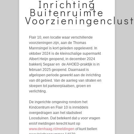
Inrichting
Buitenruimte
Voorzieningenclus
Flair 10, een locatie waar verschillende
voorzieningen zijn, aan de Thomas
Mannsingel is kort geleden opgeleverd. In
oktober 2024 is de kleinschalige supermarkt
Albert Heijn geopend, in december 2024
bakkerij Segaar en de AHOED-praktijk is in
februari 2025 geopend. Daarnaast is
afgelopen periode gewerkt aan de inrichting
van dit gebied. Van de aanleg van straten en
stoepen tot parkeerplaatsen, groen en
verlichting.
De ingerichte omgeving rondom het
Kindcentrum en Flair 10 is inmiddels
overgedragen aan het stadsdeel
Loosduinen. Dat betekent dat u voor vragen
en/of meldingen terecht kunt op
www.denhaag.nl/meldingen
of kunt bellen