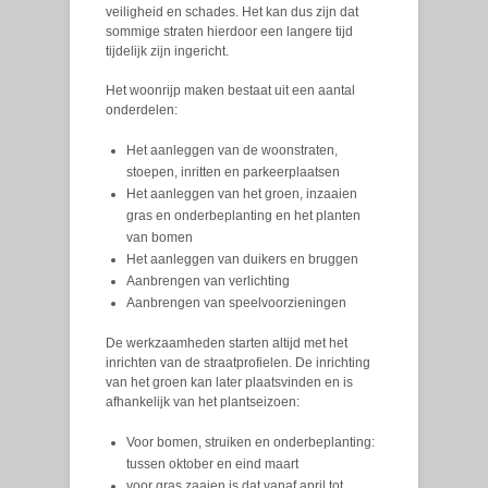
veiligheid en schades. Het kan dus zijn dat
sommige straten hierdoor een langere tijd
tijdelijk zijn ingericht.
Het woonrijp maken bestaat uit een aantal
onderdelen:
Het aanleggen van de woonstraten,
stoepen, inritten en parkeerplaatsen
Het aanleggen van het groen, inzaaien
gras en onderbeplanting en het planten
van bomen
Het aanleggen van duikers en bruggen
Aanbrengen van verlichting
Aanbrengen van speelvoorzieningen
De werkzaamheden starten altijd met het
inrichten van de straatprofielen. De inrichting
van het groen kan later plaatsvinden en is
afhankelijk van het plantseizoen:
Voor bomen, struiken en onderbeplanting:
tussen oktober en eind maart
voor gras zaaien is dat vanaf april tot