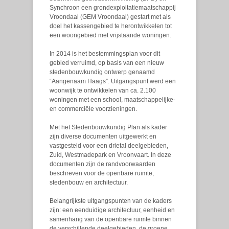
Synchroon een grondexploitatiemaatschappij
Vroondaal (GEM Vroondaal) gestart met als
doel het kassengebied te herontwikkelen tot
een woongebied met vrijstaande woningen.
In 2014 is het bestemmingsplan voor dit
gebied verruimd, op basis van een nieuw
stedenbouwkundig ontwerp genaamd
“Aangenaam Haags”. Uitgangspunt werd een
woonwijk te ontwikkelen van ca. 2.100
woningen met een school, maatschappelijke-
en commerciële voorzieningen.
Met het Stedenbouwkundig Plan als kader
zijn diverse documenten uitgewerkt en
vastgesteld voor een drietal deelgebieden,
Zuid, Westmadepark en Vroonvaart. In deze
documenten zijn de randvoorwaarden
beschreven voor de openbare ruimte,
stedenbouw en architectuur.
Belangrijkste uitgangspunten van de kaders
zijn: een eenduidige architectuur, eenheid en
samenhang van de openbare ruimte binnen
de verschillende deelgebieden, de groene