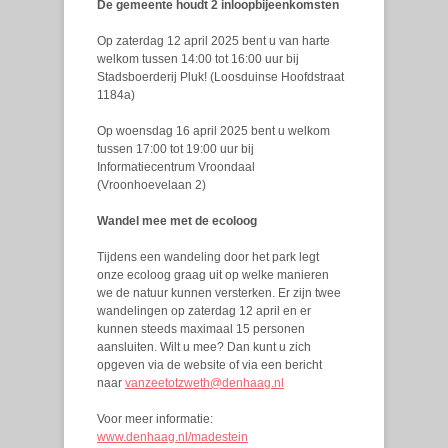
De gemeente houdt 2 inloopbijeenkomsten
Op zaterdag 12 april 2025 bent u van harte
welkom tussen 14:00 tot 16:00 uur bij
Stadsboerderij Pluk! (Loosduinse Hoofdstraat
1184a)
Op woensdag 16 april 2025 bent u welkom
tussen 17:00 tot 19:00 uur bij
Informatiecentrum Vroondaal
(Vroonhoevelaan 2)
Wandel mee met de ecoloog
Tijdens een wandeling door het park legt
onze ecoloog graag uit op welke manieren
we de natuur kunnen versterken. Er zijn twee
wandelingen op zaterdag 12 april en er
kunnen steeds maximaal 15 personen
aansluiten. Wilt u mee? Dan kunt u zich
opgeven via de website of via een bericht
naar
vanzeetotzweth@denhaag.nl
Voor meer informatie:
www.denhaag.nl/madestein