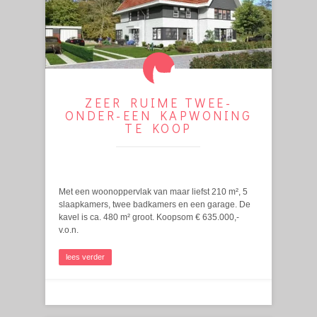
ZEER RUIME TWEE-
ONDER-EEN KAPWONING
TE KOOP
Met een woonoppervlak van maar liefst 210 m², 5
slaapkamers, twee badkamers en een garage. De
kavel is ca. 480 m² groot. Koopsom € 635.000,-
v.o.n.
lees verder