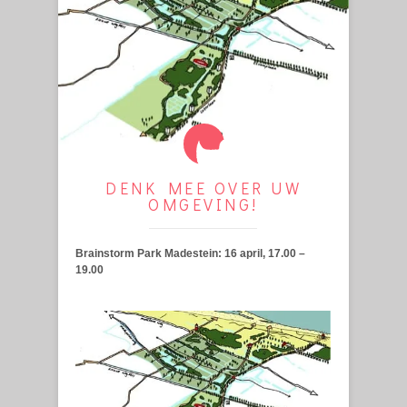
DENK MEE OVER UW
OMGEVING!
Brainstorm Park Madestein: 16 april, 17.00 –
19.00